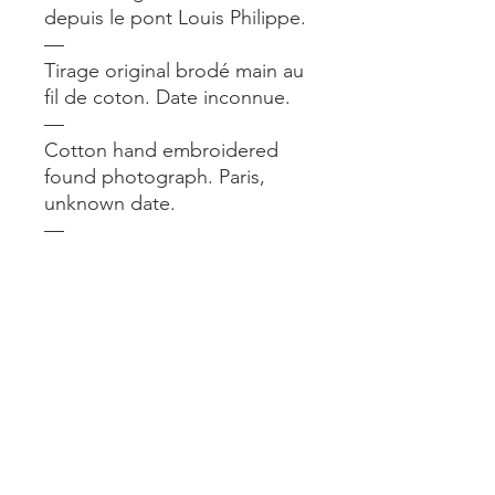
depuis le pont Louis Philippe.
—
Tirage original brodé main au
fil de coton. Date inconnue.
—
Cotton hand embroidered
found photograph. Paris,
unknown date.
—
Format encadré (chêne
naturel) : 30x40 cm.
—
Dispo aussi en boutique 19
rue Paul Bert (Paris 11e)
jusqu’au 26/11