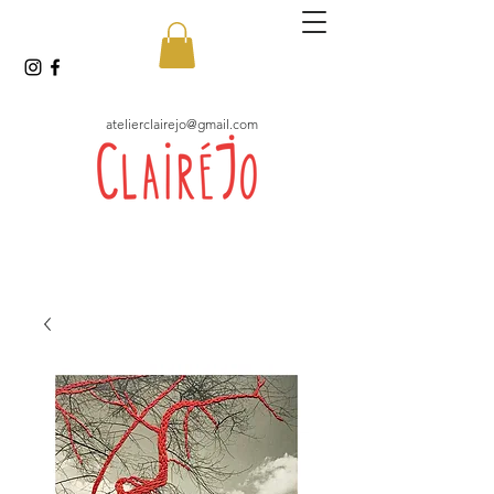
atelierclairejo@gmail.com