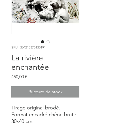
SKU : 364215376135191
La rivière
enchantée
Prix
450,00 €
Rupture de stock
Tirage original brodé.
Format encadré chêne brut :
30x40 cm.