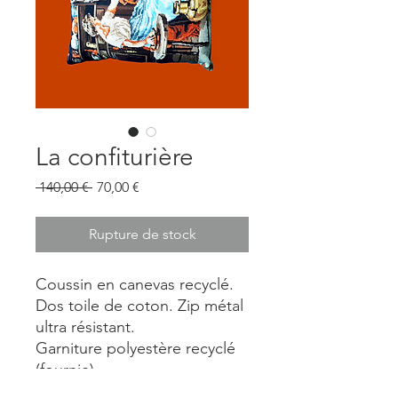
La confiturière
Prix
Prix
 140,00 € 
70,00 €
original
promotionnel
Rupture de stock
Coussin en canevas recyclé.
Dos toile de coton. Zip métal
ultra résistant.
Garniture polyestère recyclé
(fournie).
Dimension : 46 X 56 CM