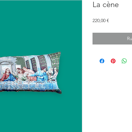
La cène
Prix
220,00 €
Ru