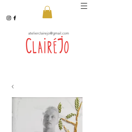
atelierclairejo@gmail.com