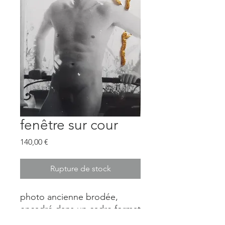
fenêtre sur cour
Prix
140,00 €
Rupture de stock
photo ancienne brodée,
encadré dans un cadre format
A4 en chène brut