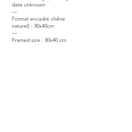
date unknown
—
Format encadré chêne
naturel) : 30x40cm
—
Framed size : 30x40 cm
—
A voir aussi 14 rue du
Château d’Eau Paris 10
jusqu’au 11 août.
—
Mentions légales