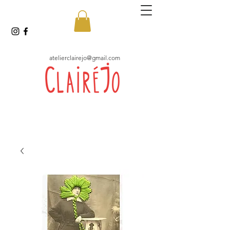
atelierclairejo@gmail.com