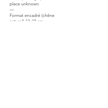
place unknown
—
Format encadré (chêne
naturel) 13x18 cm
—
Framed size (natural oak
frame) 13x18 cm
Mentions légales
Livraisons et retours