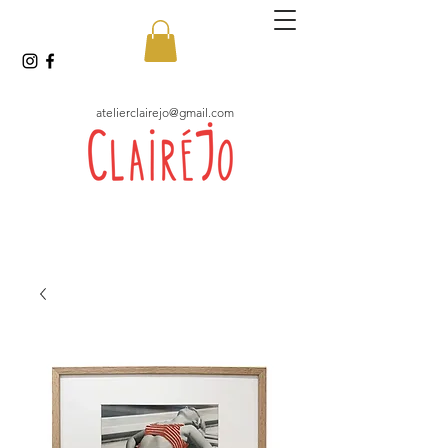
atelierclairejo@gmail.com