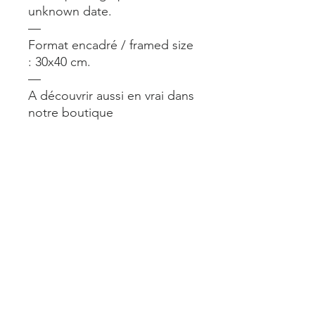
unknown date.
—
Format encadré / framed size
: 30x40 cm.
—
A découvrir aussi en vrai dans
notre boutique
@alimparfait.paris 24 rue du
Château d’Eau Paris 10.
Ouvert du lun au sam de 11 à
19h.
—